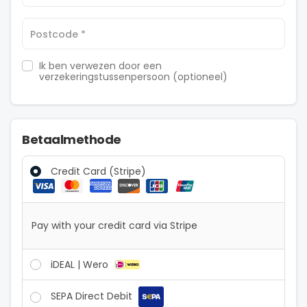
v
a
l
Postcode
*
i
d
Ik ben verwezen door een
a
verzekeringstussenpersoon
(optioneel)
t
i
o
n
Betaalmethode
f
i
Credit Card (Stripe)
e
l
d
Pay with your credit card via Stripe
iDEAL | Wero
SEPA Direct Debit