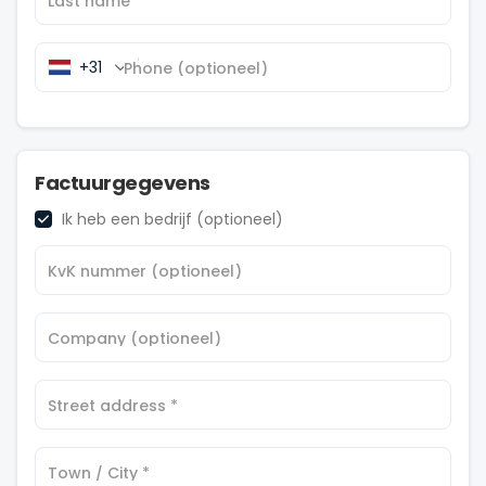
e
Last name
*
s
s
+31
Phone
(optioneel)
i
n
g
f
i
Factuurgegevens
e
l
Ik heb een bedrijf
(optioneel)
d
KvK nummer
(optioneel)
P
Company
(optioneel)
a
y
m
Street address
*
e
n
t
Town / City
*