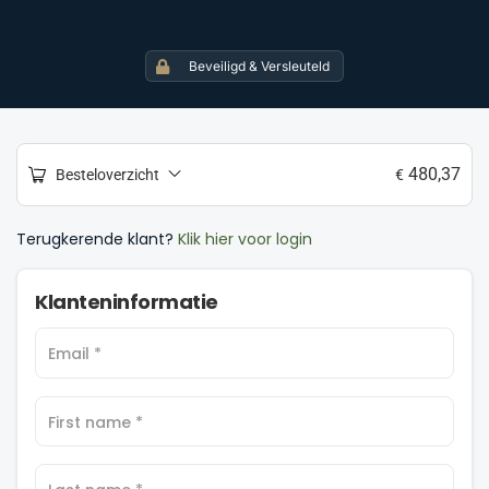
Beveiligd & Versleuteld
480,37
Besteloverzicht
€
P
Terugkerende klant?
Klik hier voor login
a
y
Klanteninformatie
m
e
n
Email
*
t
p
r
First name
*
o
c